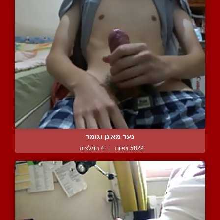
נער מאונן וגומר
5822 צפיות
|
4 המלצות