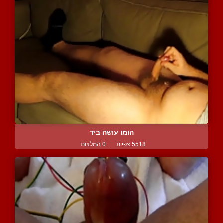
הומו עושה ביד
5518 צפיות
|
0 המלצות