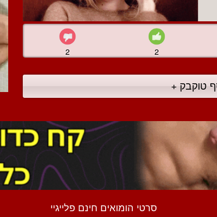
2
2
ף טוקבק +
סרטי הומואים חינם פלייגיי