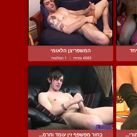
יחד
המשפריצן הלאומי
4683 צפיות
|
1 המלצות
י...
בחור מפשפף זין עומד וחרמ...