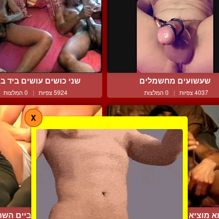
שעשועים מחשמלים
שני כושים עושים ביד ב
4037 צפיות
|
0 המלצות
5924 צפיות
|
0 המלצות
X
א מוציא רק שפריץ קטן מ...
משםריץ על הגרביים השחור